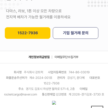
다마스, 라보, 1톤 이상 모든 차량으로
전지역 배차가 가능한 월거래를 이용하세요
1522-7936
기업 월거래 문의
개인정보취급방침
이메일무단수집거부
회사명
주식회사 강트럭
사업자등록번호
744-86-03019
화물운송주선허가
제4-2024-001호
관리자
강성기, 윤다혜
대표번호
1522-7936
주소
경기도 김포시 하성면 월하로 571-6, 2층
이메일
rocketcargo@naver.com
통신판매업 신고번호
제 2026-경기김포-3730 호