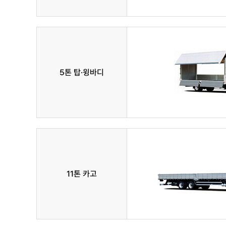
5톤 탑·윙바디
11톤 카고