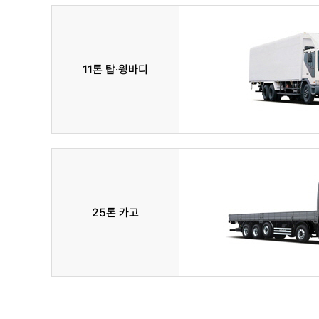
11톤 탑·윙바디
25톤 카고